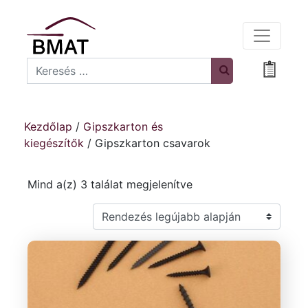
Search
Bevásá
Kezdőlap
/
Gipszkarton és
kiegészítők
/ Gipszkarton csavarok
Sorted by latest
Mind a(z) 3 találat megjelenítve