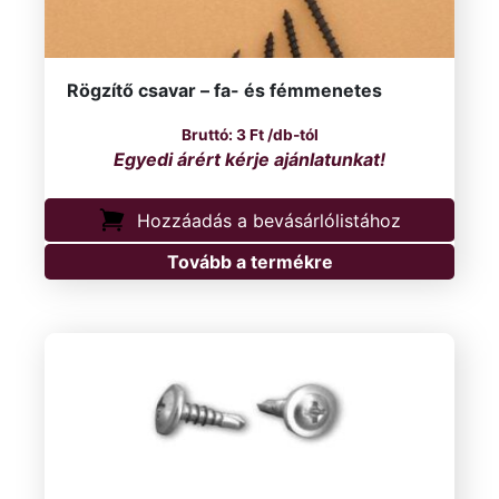
Rögzítő csavar – fa- és fémmenetes
3
Ft
/db-tól
Hozzáadás a bevásárlólistához
Tovább a termékre