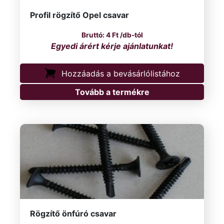
Profil rögzítő Opel csavar
4
Ft
/db-tól
Hozzáadás a bevásárlólistához
Tovább a termékre
Rögzítő önfúró csavar