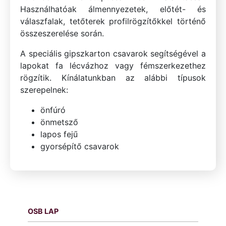
Használhatóak álmennyezetek, előtét- és
válaszfalak, tetőterek profilrögzítőkkel történő
összeszerelése során.
A speciális gipszkarton csavarok segítségével a
lapokat fa lécvázhoz vagy fémszerkezethez
rögzítik. Kínálatunkban az alábbi típusok
szerepelnek:
önfúró
önmetsző
lapos fejű
gyorsépítő csavarok
OSB LAP