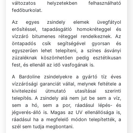
változatos helyzetekben felhasználható
fedőburkolat.
Az egyes zsindely elemek üvegfátyol
erősítéssel, tapadásgátló homokréteggel és
vízzáró bitumenes réteggel rendelkeznek. Az
öntapadós csík segítségével gyorsan és
egyszerűen lehet telepíteni, a színes ásványi
zúzaléknak köszönhetően pedig esztétikusan
fest, és ellenáll az idő vasfogának is.
A Bardoline zsindelyekre a gyártó tíz éves
vízzárósági garanciát vállal, melynek feltétele a
kivitelezési útmutató utasításai szerinti
telepítés. A zsindely alá nem jut be sem a víz,
sem a hó, sem a por, ráadásul lépés- és
jégverés-álló is. Magas az UV ellenállósága is,
ráadásul ha a megfelelő módon telepítették, a
szél sem tudja megbontani.