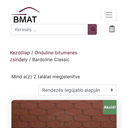
Search
Bevásá
Kezdőlap
/
Onduline bitumenes
zsindely
/ Bardoline Classic
Sorted by latest
Mind a(z) 2 találat megjelenítve
Akció!