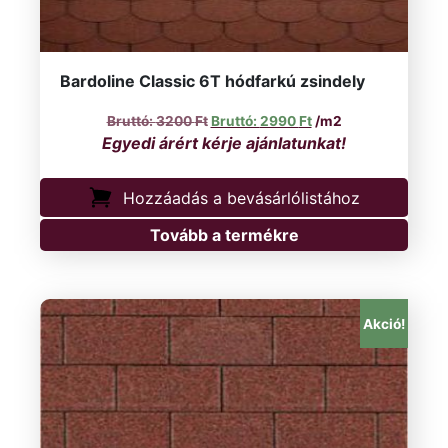
Bardoline Classic 6T hódfarkú zsindely
Original price was: 3200 Ft.
Current price is: 299
3200
Ft
2990
Ft
/m2
Hozzáadás a bevásárlólistához
Tovább a termékre
Akció!