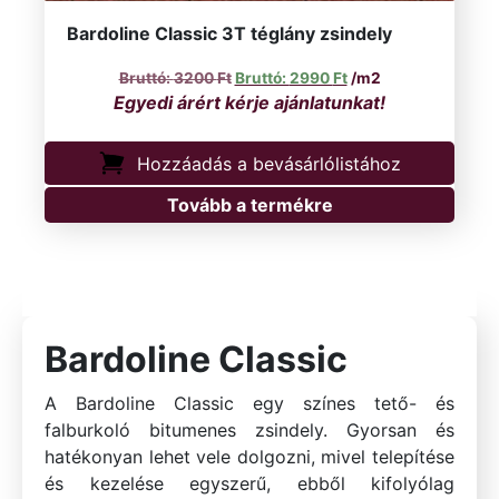
Bardoline Classic 3T téglány zsindely
Original price was: 3200 Ft.
Current price is: 299
3200
Ft
2990
Ft
/m2
Hozzáadás a bevásárlólistához
Tovább a termékre
Bardoline Classic
A Bardoline Classic egy színes tető- és
falburkoló bitumenes zsindely. Gyorsan és
hatékonyan lehet vele dolgozni, mivel telepítése
és kezelése egyszerű, ebből kifolyólag