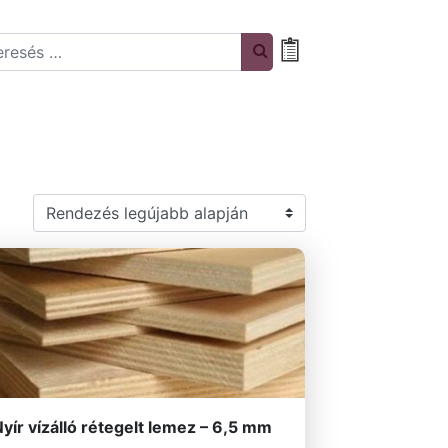
rch
Bevásárlólista
yír vízálló rétegelt lemez – 6,5 mm