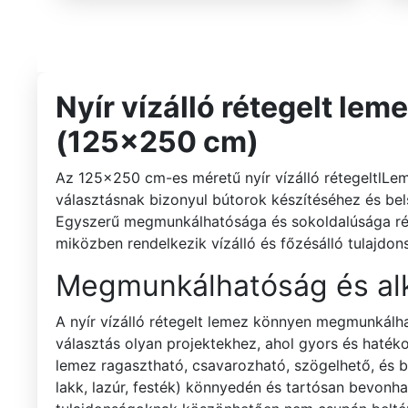
Nyír vízálló rétegelt le
(125x250 cm)
Az 125×250 cm-es méretű nyír vízálló rétegeltlLe
választásnak bizonyul bútorok készítéséhez és be
Egyszerű megmunkálhatósága és sokoldalúsága rév
miközben rendelkezik vízálló és főzésálló tulajdon
Megmunkálhatóság és al
A nyír vízálló rétegelt lemez könnyen megmunkálhat
választás olyan projektekhez, ahol gyors és haté
lemez ragasztható, csavarozható, szögelhető, és b
lakk, lazúr, festék) könnyedén és tartósan bevonható