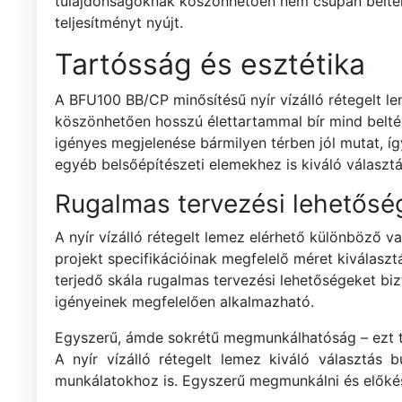
tulajdonságoknak köszönhetően nem csupán beltéri,
teljesítményt nyújt.
Tartósság és esztétika
A BFU100 BB/CP minősítésű nyír vízálló rétegelt l
köszönhetően hosszú élettartammal bír mind belté
igényes megjelenése bármilyen térben jól mutat, í
egyéb belsőépítészeti elemekhez is kiváló választ
Rugalmas tervezési lehetősé
A nyír vízálló rétegelt lemez elérhető különböző 
projekt specifikációinak megfelelő méret kiválasz
terjedő skála rugalmas tervezési lehetőségeket biz
igényeinek megfelelően alkalmazható.
Egyszerű, ámde sokrétű megmunkálhatóság – ezt tud
A nyír vízálló rétegelt lemez kiváló választás b
munkálatokhoz is. Egyszerű megmunkálni és előkés