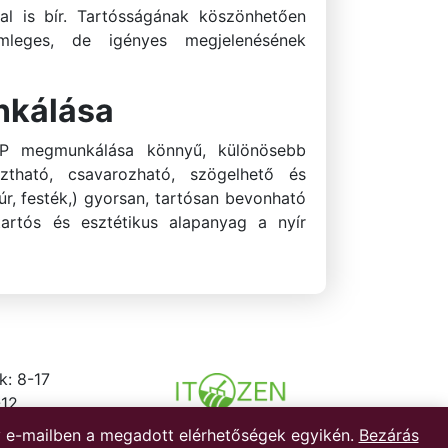
al is bír. Tartósságának köszönhetően
emleges, de igényes megjelenésének
nkálása
CP megmunkálása könnyű, különösebb
ztható, csavarozható, szögelhető és
zúr, festék,) gyorsan, tartósan bevonható
tartós és esztétikus alapanyag a nyír
k: 8-17
-12
agy e-mailben a megadott elérhetőségek egyikén.
Bezárás