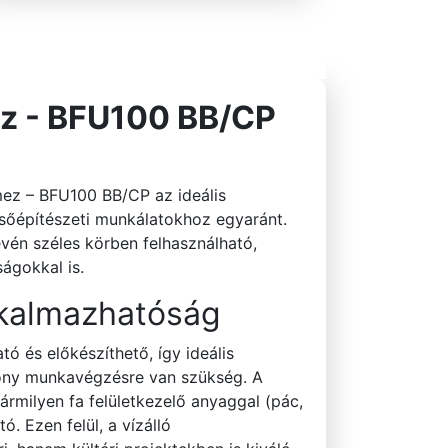
mez - BFU100 BB/CP
mez – BFU100 BB/CP az ideális
lsőépítészeti munkálatokhoz egyaránt.
én széles körben felhasználható,
ságokkal is.
kalmazhatóság
ó és előkészíthető, így ideális
kony munkavégzésre van szükség. A
ármilyen fa felületkezelő anyaggal (pác,
. Ezen felül, a vízálló