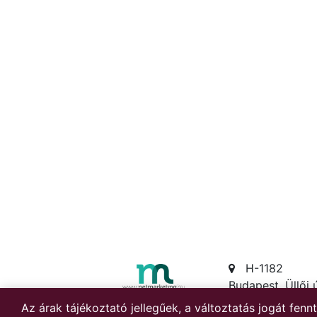
H-1182
Budapest, Üllői 
651.
Az árak tájékoztató jellegűek, a változtatás jogát fen