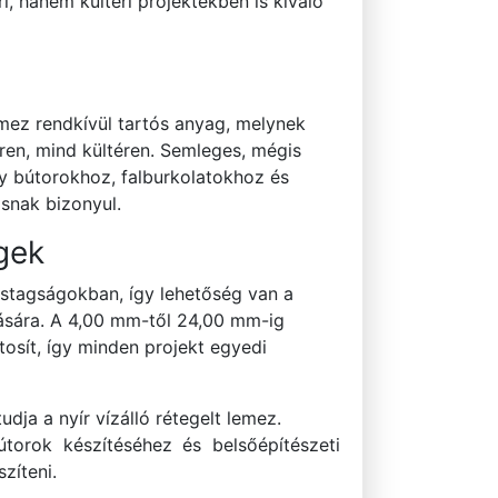
 hanem kültéri projektekben is kiváló
emez rendkívül tartós anyag, melynek
ren, mind kültéren. Semleges, mégis
gy bútorokhoz, falburkolatokhoz és
ásnak bizonyul.
gek
vastagságokban, így lehetőség van a
tására. A 4,00 mm-től 24,00 mm-ig
tosít, így minden projekt egyedi
ja a nyír vízálló rétegelt lemez.
útorok készítéséhez és belsőépítészeti
zíteni.