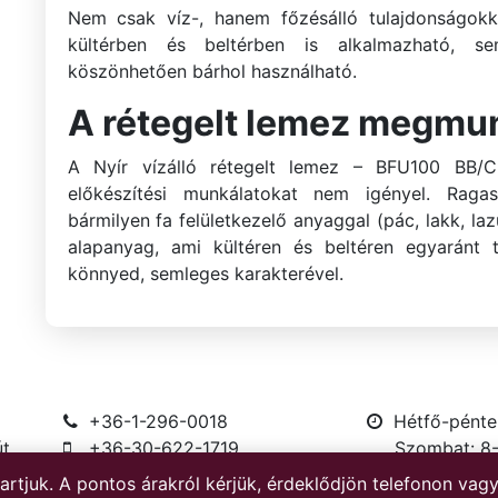
Nem csak víz-, hanem főzésálló tulajdonságokk
kültérben és beltérben is alkalmazható, s
köszönhetően bárhol használható.
A rétegelt lemez megmu
A Nyír vízálló rétegelt lemez – BFU100 BB/
előkészítési munkálatokat nem igényel. Ragas
bármilyen fa felületkezelő anyaggal (pác, lakk, la
alapanyag, ami kültéren és beltéren egyaránt 
könnyed, semleges karakterével.
+36-1-296-0018
Hétfő-pénte
út
+36-30-622-1719
Szombat: 8
ntartjuk. A pontos árakról kérjük, érdeklődjön telefonon v
Copyright © 2020