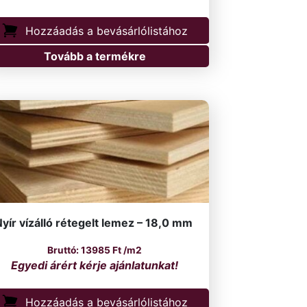
Hozzáadás a bevásárlólistához
Tovább a termékre
yír vízálló rétegelt lemez – 18,0 mm
13985
Ft
/m2
Hozzáadás a bevásárlólistához