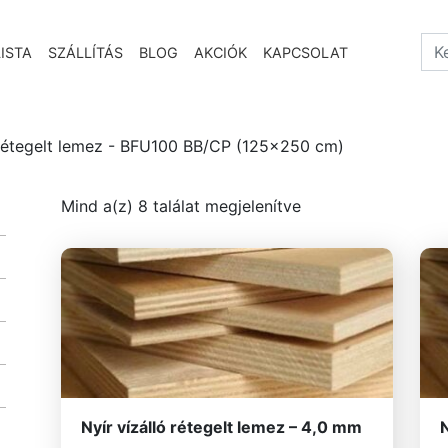
Sea
ISTA
SZÁLLÍTÁS
BLOG
AKCIÓK
KAPCSOLAT
 rétegelt lemez - BFU100 BB/CP (125x250 cm)
Sorted by latest
Mind a(z) 8 találat megjelenítve
Nyír vízálló rétegelt lemez – 4,0 mm
N