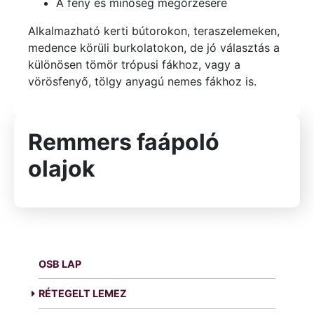
A fény és minőség megőrzésére
Alkalmazható kerti bútorokon, teraszelemeken,
medence körüli burkolatokon, de jó választás a
különösen tömör trópusi fákhoz, vagy a
vörösfenyő, tölgy anyagú nemes fákhoz is.
Remmers faápoló
olajok
OSB LAP
RÉTEGELT LEMEZ