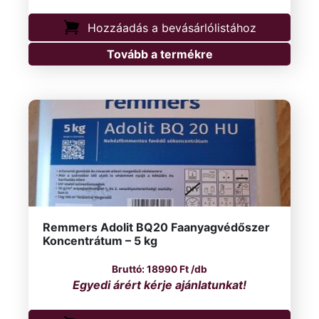
Hozzáadás a bevásárlólistához
Tovább a termékre
Remmers Adolit BQ20 Faanyagvédőszer
Koncentrátum – 5 kg
18990
Ft
/db