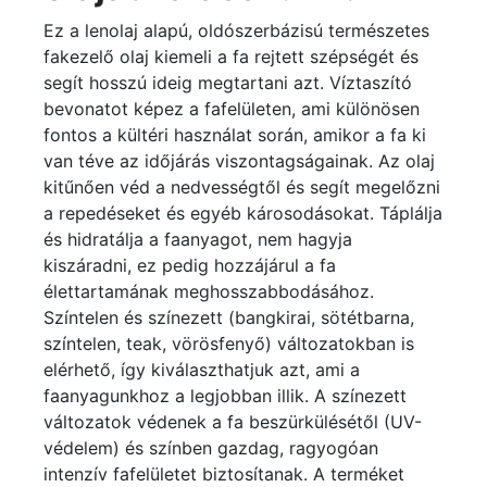
Ez a lenolaj alapú, oldószerbázisú természetes
fakezelő olaj kiemeli a fa rejtett szépségét és
segít hosszú ideig megtartani azt. Víztaszító
bevonatot képez a fafelületen, ami különösen
fontos a kültéri használat során, amikor a fa ki
van téve az időjárás viszontagságainak. Az olaj
kitűnően véd a nedvességtől és segít megelőzni
a repedéseket és egyéb károsodásokat. Táplálja
és hidratálja a faanyagot, nem hagyja
kiszáradni, ez pedig hozzájárul a fa
élettartamának meghosszabbodásához.
Színtelen és színezett (bangkirai, sötétbarna,
színtelen, teak, vörösfenyő) változatokban is
elérhető, így kiválaszthatjuk azt, ami a
faanyagunkhoz a legjobban illik. A színezett
változatok védenek a fa beszürkülésétől (UV-
védelem) és színben gazdag, ragyogóan
intenzív fafelületet biztosítanak. A terméket