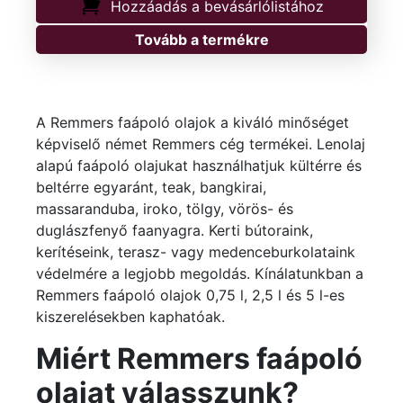
Hozzáadás a bevásárlólistához
Tovább a termékre
A Remmers faápoló olajok a kiváló minőséget
képviselő német Remmers cég termékei. Lenolaj
alapú faápoló olajukat használhatjuk kültérre és
beltérre egyaránt, teak, bangkirai,
massaranduba, iroko, tölgy, vörös- és
duglászfenyő faanyagra. Kerti bútoraink,
kerítéseink, terasz- vagy medenceburkolataink
védelmére a legjobb megoldás. Kínálatunkban a
Remmers faápoló olajok 0,75 l, 2,5 l és 5 l-es
kiszerelésekben kaphatóak.
Miért Remmers faápoló
olajat válasszunk?