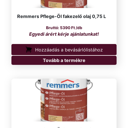
Remmers Pflege-Öl fakezelő olaj 0,75 L
5390
Ft
/db
Hozzáadás a bevásárlólistához
Tovább a termékre