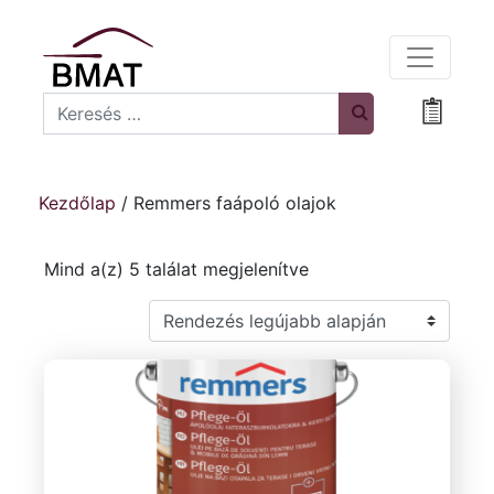
Search
Bevásá
Kezdőlap
/ Remmers faápoló olajok
Sorted by latest
Mind a(z) 5 találat megjelenítve