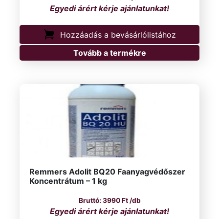
Hozzáadás a bevásárlólistához
Tovább a termékre
Remmers Adolit BQ20 Faanyagvédőszer
Koncentrátum – 1 kg
3990
Ft
/db