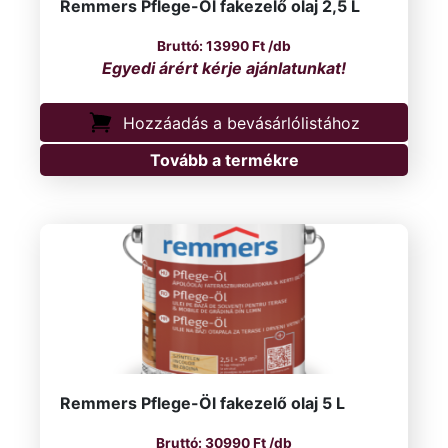
Remmers Pflege-Öl fakezelő olaj 2,5 L
13990
Ft
/db
Hozzáadás a bevásárlólistához
Tovább a termékre
Remmers Pflege-Öl fakezelő olaj 5 L
30990
Ft
/db