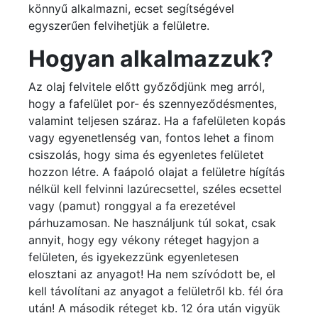
könnyű alkalmazni, ecset segítségével
egyszerűen felvihetjük a felületre.
Hogyan alkalmazzuk?
Az olaj felvitele előtt győződjünk meg arról,
hogy a fafelület por- és szennyeződésmentes,
valamint teljesen száraz. Ha a fafelületen kopás
vagy egyenetlenség van, fontos lehet a finom
csiszolás, hogy sima és egyenletes felületet
hozzon létre. A faápoló olajat a felületre hígítás
nélkül kell felvinni lazúrecsettel, széles ecsettel
vagy (pamut) ronggyal a fa erezetével
párhuzamosan. Ne használjunk túl sokat, csak
annyit, hogy egy vékony réteget hagyjon a
felületen, és igyekezzünk egyenletesen
elosztani az anyagot! Ha nem szívódott be, el
kell távolítani az anyagot a felületről kb. fél óra
után! A második réteget kb. 12 óra után vigyük