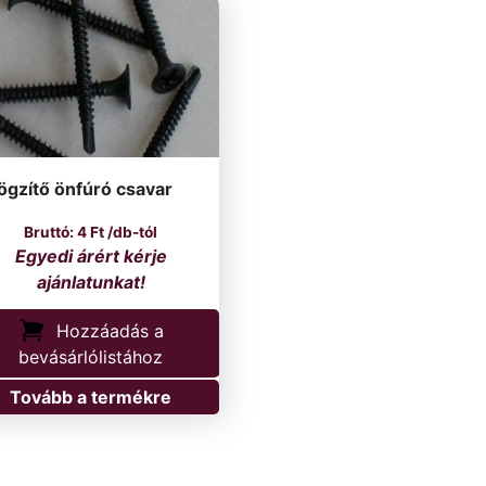
ögzítő önfúró csavar
4
Ft
/db-tól
Hozzáadás a
bevásárlólistához
Tovább a termékre