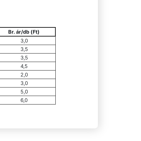
Br. ár/db (Ft)
3,0
3,5
3,5
4,5
2,0
3,0
5,0
6,0