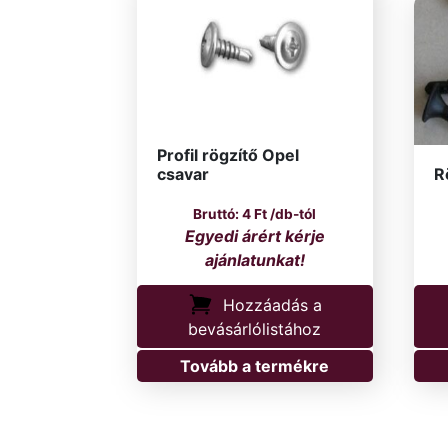
Profil rögzítő Opel
csavar
R
4
Ft
/db-tól
Hozzáadás a
bevásárlólistához
Tovább a termékre