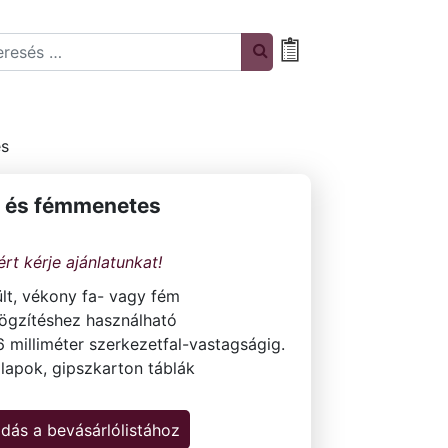
rch
Bevásárlólista
es
a- és fémmenetes
lt, vékony fa- vagy fém
ögzítéshez használható
6 milliméter szerkezetfal-vastagságig.
lapok, gipszkarton táblák
dás a bevásárlólistához