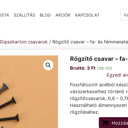
Sea
ISTA
SZÁLLÍTÁS
BLOG
AKCIÓK
KAPCSOLAT
Gipszkarton csavarok
/ Rögzítő csavar – fa- és fémmenet
Rögzítő csavar – f
3
Ft
/db-tól
Foszfátozott acélból készü
vázszerkezethez történő r
rögzítőcsavarok, 0,6 – 0,7
Használható álmennyezeti 
rögzítéséhez.
Hozzáa