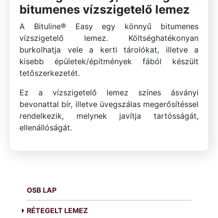
bitumenes vízszigetelő lemez
A Bituline® Easy egy könnyű bitumenes
vízszigetelő lemez. Költséghatékonyan
burkolhatja vele a kerti tárolókat, illetve a
kisebb épületek/építmények fából készült
tetőszerkezetét.
Ez a vízszigetelő lemez színes ásványi
bevonattal bír, illetve üvegszálas megerősítéssel
rendelkezik, melynek javítja tartósságát,
ellenállóságát.
OSB LAP
RÉTEGELT LEMEZ