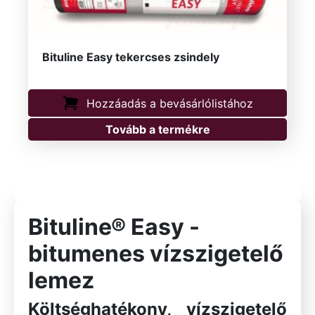
Bituline Easy tekercses zsindely
Hozzáadás a bevásárlólistához
Tovább a termékre
Bituline® Easy -
bitumenes vízszigetelő
lemez
Költséghatékony, vízszigetelő