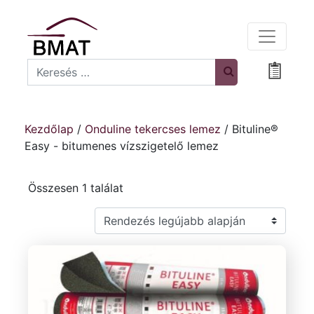
Search
Bevásá
Kezdőlap
/
Onduline tekercses lemez
/ Bituline®
Easy - bitumenes vízszigetelő lemez
Összesen 1 találat