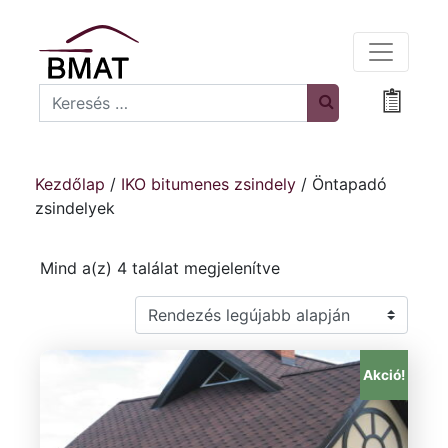
Search
Bevásá
Kezdőlap
/
IKO bitumenes zsindely
/ Öntapadó
zsindelyek
Sorted by latest
Mind a(z) 4 találat megjelenítve
Akció!