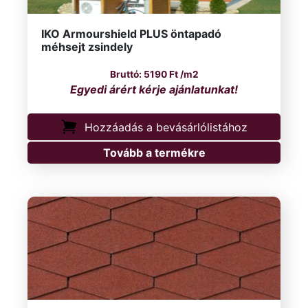
IKO Armourshield PLUS öntapadó
méhsejt zsindely
5190
Ft
/m2
Hozzáadás a bevásárlólistához
Tovább a termékre