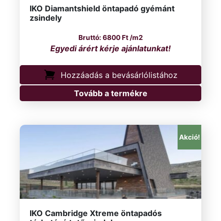
IKO Diamantshield öntapadó gyémánt
zsindely
6800
Ft
/m2
Hozzáadás a bevásárlólistához
Tovább a termékre
Akció!
IKO Cambridge Xtreme öntapadós