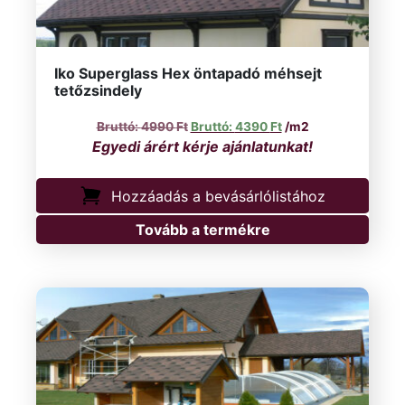
Iko Superglass Hex öntapadó méhsejt
tetőzsindely
Original price was: 4990 Ft.
Current price is: 439
4990
Ft
4390
Ft
/m2
Hozzáadás a bevásárlólistához
Tovább a termékre