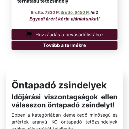
térhatású tetőzsindely
Original price was: 7330 Ft.
Current price is: 645
7330
Ft
6450
Ft
/m2
Hozzáadás a bevásárlólistához
Tovább a termékre
Öntapadó zsindelyek
Időjárási viszontagságok ellen
válasszon öntapadó zsindelyt!
Ebben a kategóriában kiemelkedő minőségű és
ár/érték arányú IKO öntapadó tetőzsindelyek
széles választékát találhatja.