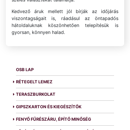
Kedvező áruk mellett jól bírják az időjárás
viszontagságait is, ráadásul az öntapadós
hátoldaluknak köszönhetően telepítésük is
gyorsan, könnyen halad.
OSB LAP
RÉTEGELT LEMEZ
TERASZBURKOLAT
GIPSZKARTON ÉS KIEGÉSZÍTŐK
FENYŐ FŰRÉSZÁRU, ÉPÍTŐ MINŐSÉG