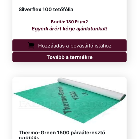
Silverflex 100 tetőfólia
180
Ft
/m2
Hozzáadás a bevásárlólistához
Tovább a termékre
Thermo-Green 1500 páraáteresztő
tetőfólia