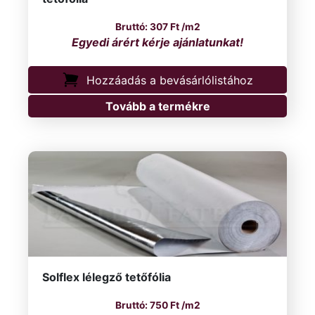
307
Ft
/m2
Hozzáadás a bevásárlólistához
Tovább a termékre
Solflex lélegző tetőfólia
750
Ft
/m2