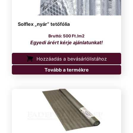
Solflex „nyár” tetőfólia
500
Ft
/m2
Hozzáadás a bevásárlólistához
Tovább a termékre