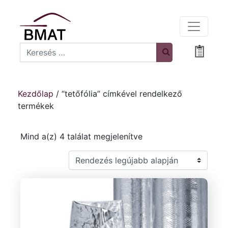
Search
Bevásá
Kezdőlap
/ “tetőfólia” címkével rendelkező
termékek
Sorted by latest
Mind a(z) 4 találat megjelenítve