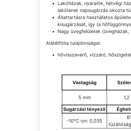
Lakóházak, nyaralók, hétvégi há
lakóterek napsugárzás okozta tú
Állattartásra használatos épület
kisugárzását, így (a hőfüggönnyel
Nagy üvegfelületek (üvegházak, 
Alátétfólia tulajdonságai:
hővisszaverő, vízzáró, hőszigete
Vastagság
Széle
5 mm
1,2
Sugárzási tényező
Éghet
B
-10°C-on: 0,035
tűzállóság