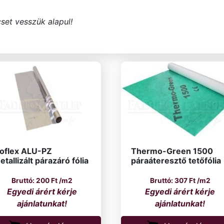
set vesszük alapul!
soflex ALU-PZ
Thermo-Green 1500
etallizált párazáró fólia
páraáteresztő tetőfólia
200
Ft
/m2
307
Ft
/m2