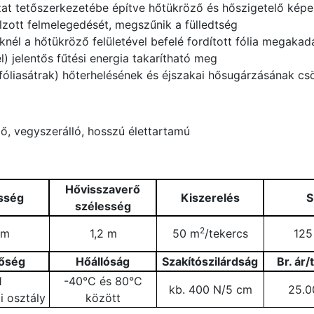
zat tetőszerkezetébe építve hőtükröző és hőszigetelő ké
lzott felmelegedését, megszűnik a fülledtség
eknél a hőtükröző felületével befelé fordított fólia megaka
) jelentős fűtési energia takarítható meg
fóliasátrak) hőterhelésének és éjszakai hősugárzásának cs
lő, vegyszerálló, hosszú élettartamú
Hővisszaverő
sség
Kiszerelés
S
szélesség
2
 m
1,2 m
50 m
/tekercs
125
őség
Hőállóság
Szakítószilárdság
Br. ár
1
-40°C és 80°C
kb. 400 N/5 cm
25.0
i osztály
között