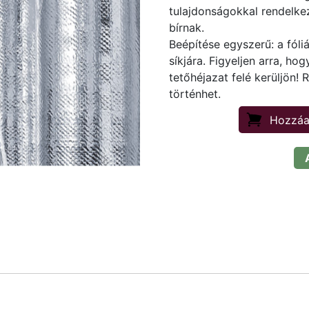
tulajdonságokkal rendelke
bírnak.
Beépítése egyszerű: a fóli
síkjára. Figyeljen arra, ho
tetőhéjazat felé kerüljön! 
történhet.
Hozzáa