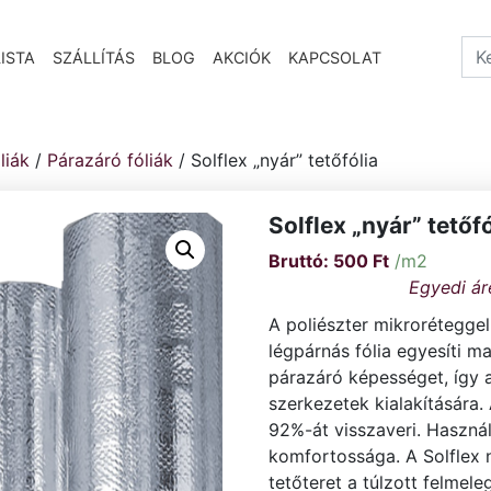
Sea
ISTA
SZÁLLÍTÁS
BLOG
AKCIÓK
KAPCSOLAT
liák
/
Párazáró fóliák
/ Solflex „nyár” tetőfólia
Solflex „nyár” tetőfó
500
Ft
/m2
A poliészter mikroréteggel
légpárnás fólia egyesíti m
párazáró képességet, így a
szerkezetek kialakítására.
92%-át visszaveri. Haszná
komfortossága. A Solflex 
tetőteret a túlzott felmel