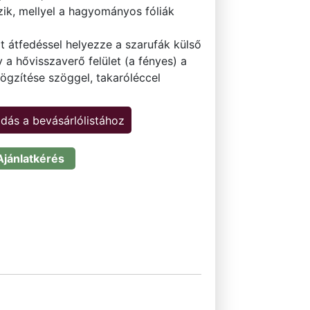
zik, mellyel a hagyományos fóliák
át átfedéssel helyezze a szarufák külső
gy a hővisszaverő felület (a fényes) a
Rögzítése szöggel, takaróléccel
dás a bevásárlólistához
Ajánlatkérés