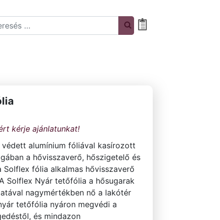
rch
Bevásárlólista
lia
 védett alumínium fóliával kasírozott
agában a hővisszaverő, hőszigetelő és
 Solflex fólia alkalmas hővisszaverő
 A Solflex Nyár tetőfólia a hősugarak
latával nagymértékben nő a lakótér
nyár tetőfólia nyáron megvédi a
egedéstől, és mindazon