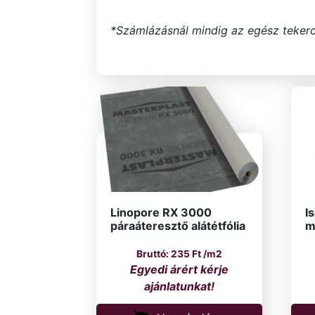
*Számlázásnál mindig az egész tekerc
Linopore RX 3000
I
páraáteresztő alátétfólia
m
235
Ft
/m2