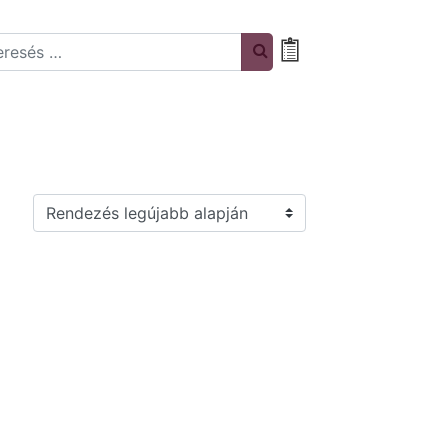
rch
Bevásárlólista