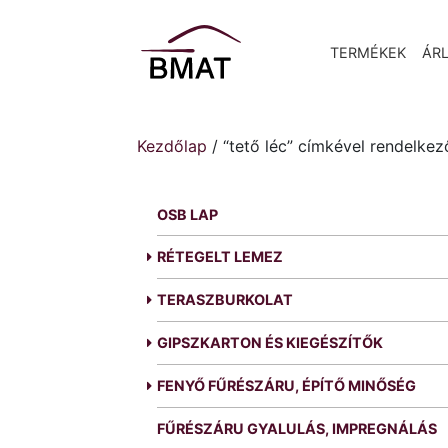
TERMÉKEK
ÁRL
Kezdőlap
/ “tető léc” címkével rendelke
OSB LAP
RÉTEGELT LEMEZ
TERASZBURKOLAT
GIPSZKARTON ÉS KIEGÉSZÍTŐK
FENYŐ FŰRÉSZÁRU, ÉPÍTŐ MINŐSÉG
FŰRÉSZÁRU GYALULÁS, IMPREGNÁLÁS