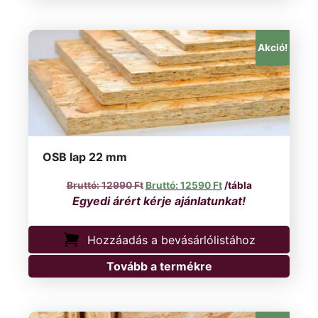
Akció!
OSB lap 22 mm
Original price was: 12990 Ft.
Current price is: 12
12990
Ft
12590
Ft
/tábla
Hozzáadás a bevásárlólistához
Tovább a termékre