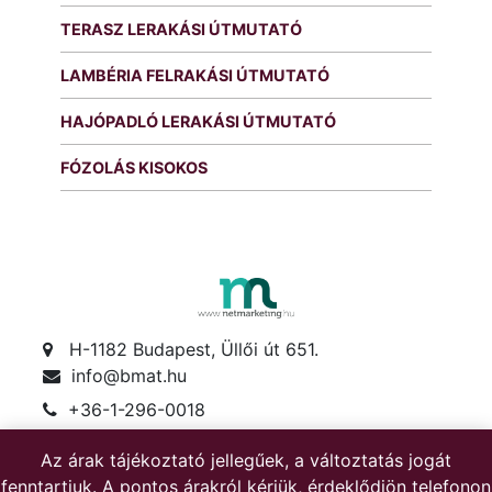
TERASZ LERAKÁSI ÚTMUTATÓ
LAMBÉRIA FELRAKÁSI ÚTMUTATÓ
HAJÓPADLÓ LERAKÁSI ÚTMUTATÓ
FÓZOLÁS KISOKOS
H-1182 Budapest, Üllői út 651.
info@bmat.hu
+36-1-296-0018
+36-30-622-1719
Az árak tájékoztató jellegűek, a változtatás jogát
Hétfő-péntek: 8-17
fenntartjuk. A pontos árakról kérjük, érdeklődjön telefonon