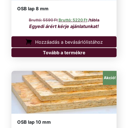
OSB lap 8 mm
Original price was: 5590 Ft.
Current price is: 5220
5590
Ft
5220
Ft
/tábla
Hozzáadás a bevásárlólistához
Tovább a termékre
Akció!
OSB lap 10 mm