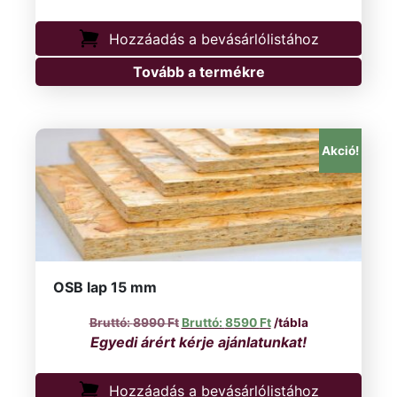
Hozzáadás a bevásárlólistához
Tovább a termékre
Akció!
OSB lap 15 mm
Original price was: 8990 Ft.
Current price is: 8590
8990
Ft
8590
Ft
/tábla
Hozzáadás a bevásárlólistához