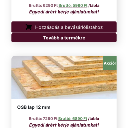
Original price was: 6290 Ft.
Current price is: 5990
6290
Ft
5990
Ft
/tábla
Hozzáadás a bevásárlólistához
Tovább a termékre
Akció!
OSB lap 12 mm
Original price was: 7290 Ft.
Current price is: 6890
7290
Ft
6890
Ft
/tábla