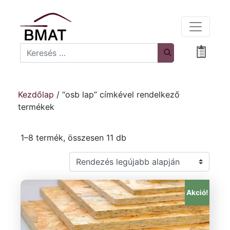
Search
Bevásá
Kezdőlap
/ “osb lap” címkével rendelkező
termékek
Sorted by latest
1–8 termék, összesen 11 db
Akció!