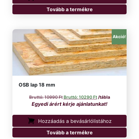
Tovább a termékre
Akció!
OSB lap 18 mm
Original price was: 10990 Ft.
Current price is: 10
10990
Ft
10290
Ft
/tábla
Hozzáadás a bevásárlólistához
Tovább a termékre