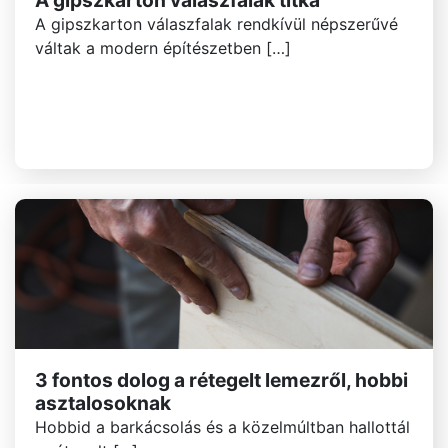
A gipszkarton válaszfalak titka
A gipszkarton válaszfalak rendkívül népszerűvé
váltak a modern építészetben […]
3 fontos dolog a rétegelt lemezről, hobbi
asztalosoknak
Hobbid a barkácsolás és a közelmúltban hallottál