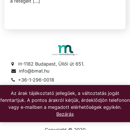
a rétegelt […]
H-1182 Budapest, Üllői út 651.
info@bmat.hu
+36-1-296-0018
+36-30-622-1719
Az árak tájékoztató jellegűek, a változtatás jogát
Hétfő-péntek: 8-17
fenntartjuk. A pontos árakról kérjük, érdeklődjön telefonon
Szombat: 8-12
vagy e-mailben a megadott elérhetőségek egyikén.
Bezárás
Copyright © 2020