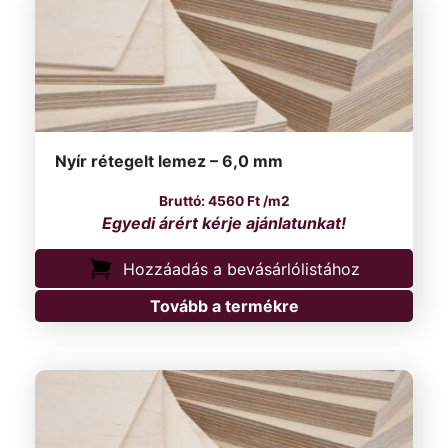
Nyír rétegelt lemez – 6,0 mm
4560
Ft
/m2
Hozzáadás a bevásárlólistához
Tovább a termékre