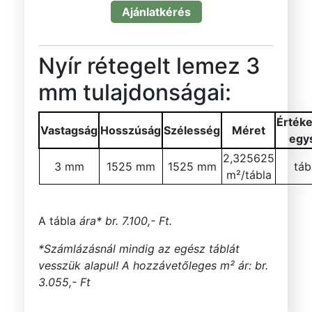
Ajánlatkérés
Nyír rétegelt lemez 3
mm tulajdonságai:
Értéke
Vastagság
Hosszúság
Szélesség
Méret
egy
2,325625
3 mm
1525 mm
1525 mm
táb
m²/tábla
A tábla
ára* br. 7.100,- Ft.
*Számlázásnál mindig az egész táblát
vesszük alapul! A hozzávetőleges m² ár: br.
3.055,- Ft