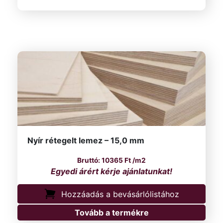
Nyír rétegelt lemez – 15,0 mm
10365
Ft
/m2
Hozzáadás a bevásárlólistához
Tovább a termékre