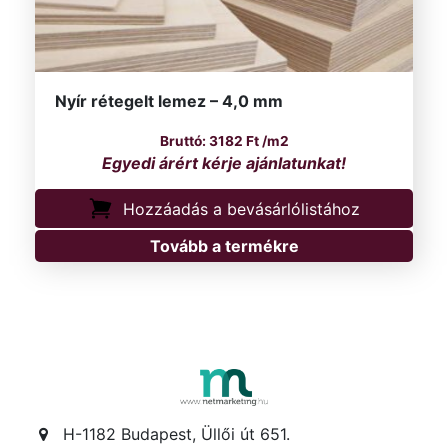
Nyír rétegelt lemez – 4,0 mm
3182
Ft
/m2
Hozzáadás a bevásárlólistához
Tovább a termékre
H-1182 Budapest, Üllői út 651.