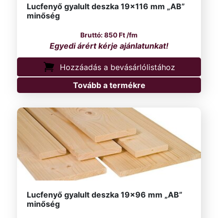
Lucfenyő gyalult deszka 19×116 mm „AB”
minőség
850
Ft
/fm
Hozzáadás a bevásárlólistához
Tovább a termékre
Lucfenyő gyalult deszka 19×96 mm „AB”
minőség