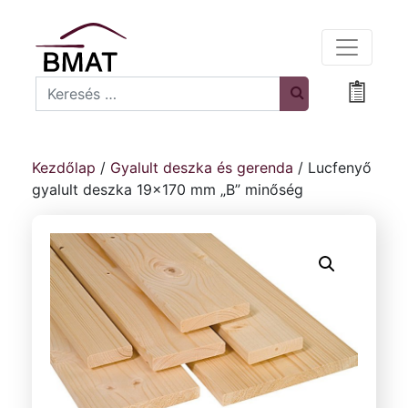
Search
Bevásá
Kezdőlap
/
Gyalult deszka és gerenda
/ Lucfenyő
gyalult deszka 19×170 mm „B” minőség