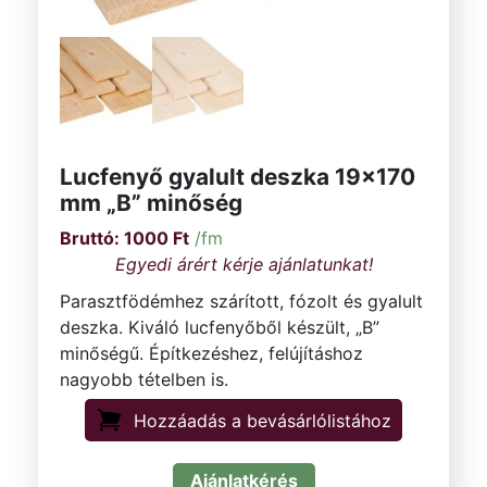
Lucfenyő gyalult deszka 19×170
mm „B” minőség
1000
Ft
/fm
Parasztfödémhez szárított, fózolt és gyalult
deszka. Kiváló lucfenyőből készült, „B”
minőségű. Építkezéshez, felújításhoz
nagyobb tételben is.
Hozzáadás a bevásárlólistához
Ajánlatkérés