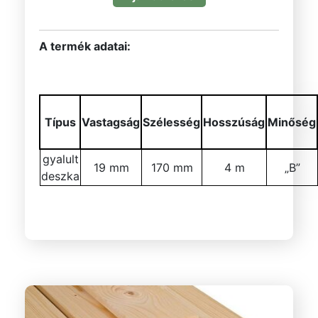
A termék adatai:
Típus
Vastagság
Szélesség
Hosszúság
Minőség
gyalult
19 mm
170 mm
4 m
„B”
deszka