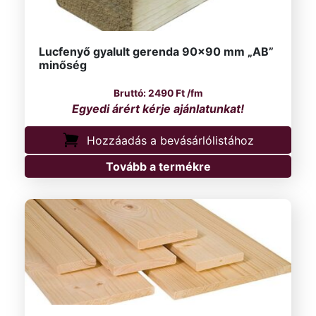
Lucfenyő gyalult gerenda 90×90 mm „AB”
minőség
2490
Ft
/fm
Hozzáadás a bevásárlólistához
Tovább a termékre