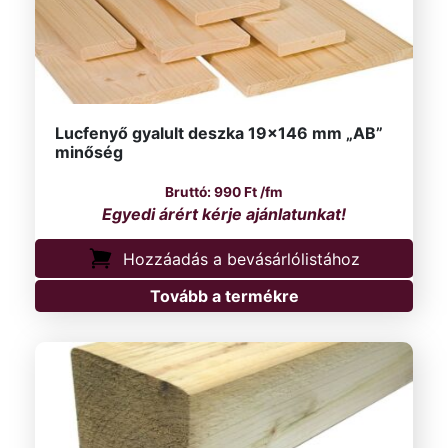
Lucfenyő gyalult deszka 19×146 mm „AB”
minőség
990
Ft
/fm
Hozzáadás a bevásárlólistához
Tovább a termékre