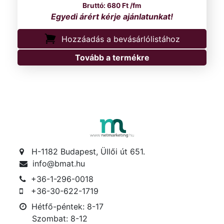
680
Ft
/fm
Hozzáadás a bevásárlólistához
Tovább a termékre
H-1182 Budapest, Üllői út 651.
info@bmat.hu
+36-1-296-0018
+36-30-622-1719
Hétfő-péntek: 8-17
Szombat: 8-12