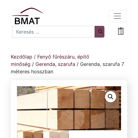
Search
Bevásá
Kezdőlap
/
Fenyő fűrészáru, építő
minőség
/
Gerenda, szarufa
/ Gerenda, szarufa 7
méteres hosszban