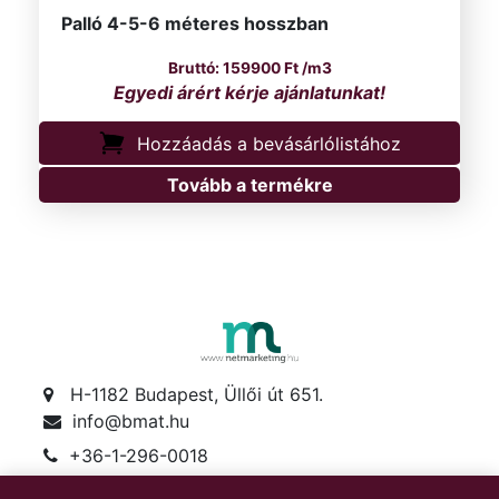
Palló 4-5-6 méteres hosszban
159900
Ft
/m3
Hozzáadás a bevásárlólistához
Tovább a termékre
H-1182 Budapest, Üllői út 651.
info@bmat.hu
+36-1-296-0018
+36-30-622-1719