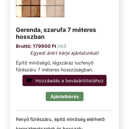
Gerenda, szarufa 7 méteres
hosszban
179900
Ft
/m3
Építő minőségű, légszáraz lucfenyő
fűrészáru 7 méteres hosszúságban.
Hozzáadás a bevásárlólistához
Ajánlatkérés
Fenyő fűrészáru, építő minőség elérhető
keresztmetszetek és hosszak: