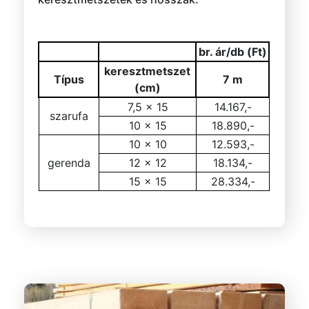
br. ár/db (Ft)
keresztmetszet
Típus
7 m
(cm)
7,5 x 15
14.167,-
szarufa
10 x 15
18.890,-
10 x 10
12.593,-
gerenda
12 x 12
18.134,-
15 x 15
28.334,-