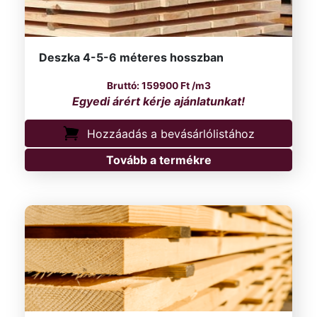
Deszka 4-5-6 méteres hosszban
159900
Ft
/m3
Hozzáadás a bevásárlólistához
Tovább a termékre