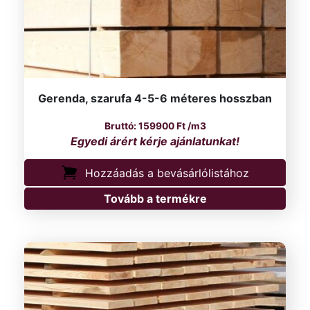
Gerenda, szarufa 4-5-6 méteres hosszban
159900
Ft
/m3
Hozzáadás a bevásárlólistához
Tovább a termékre