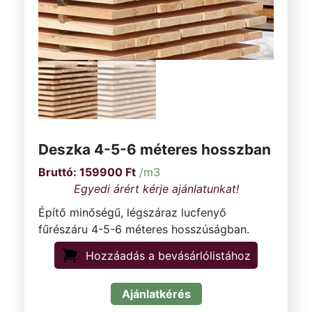
Deszka 4-5-6 méteres hosszban
159900
Ft
/m3
Építő minőségű, légszáraz lucfenyő
fűrészáru 4-5-6 méteres hosszúságban.
Hozzáadás a bevásárlólistához
Ajánlatkérés