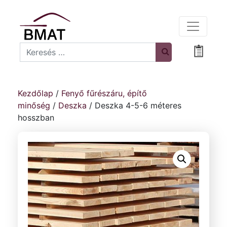
Search
Bevásá
Kezdőlap
/
Fenyő fűrészáru, építő
minőség
/
Deszka
/ Deszka 4-5-6 méteres
hosszban