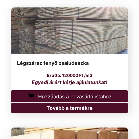
Légszáraz fenyő zsaludeszka
120000
Ft
/m3
Hozzáadás a bevásárlólistához
Tovább a termékre