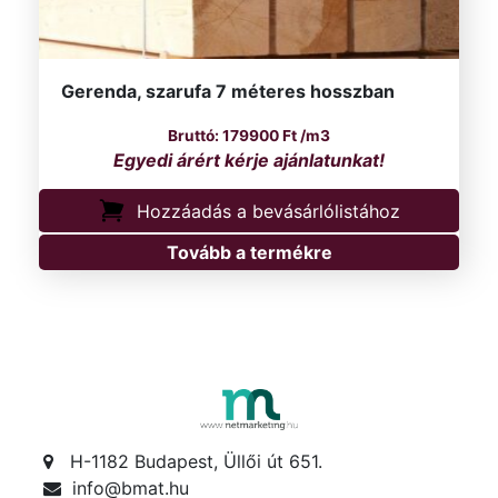
Gerenda, szarufa 7 méteres hosszban
179900
Ft
/m3
Hozzáadás a bevásárlólistához
Tovább a termékre
H-1182 Budapest, Üllői út 651.
info@bmat.hu