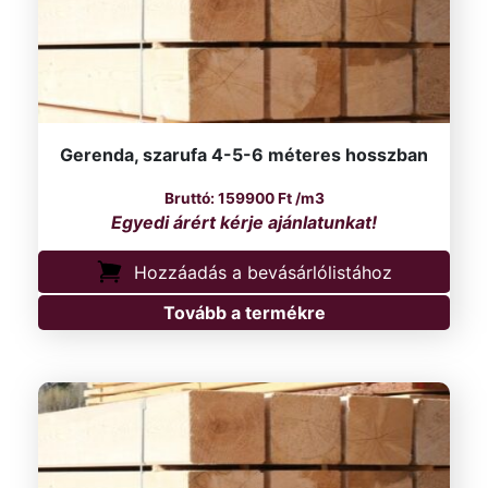
Gerenda, szarufa 4-5-6 méteres hosszban
159900
Ft
/m3
Hozzáadás a bevásárlólistához
Tovább a termékre