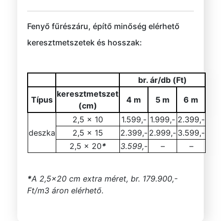
Fenyő fűrészáru, építő minőség elérhető
keresztmetszetek és hosszak:
br. ár/db (Ft)
keresztmetszet
Típus
4 m
5 m
6 m
(cm)
2,5 x 10
1.599,-
1.999,-
2.399,-
deszka
2,5 x 15
2.399,-
2.999,-
3.599,-
2,5 x 20
*
3.599,-
–
–
*
A 2,5×20 cm extra méret, br. 179.900,-
Ft/m3 áron elérhető.