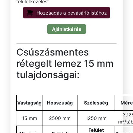
felületkezelést.
Hozzáadás a bevásárlólistához
Ajánlatkérés
Csúszásmentes
rétegelt lemez 15 mm
tulajdonságai:
Vastagság
Hosszúság
Szélesség
Mére
3,12
15 mm
2500 mm
1250 mm
m²/táb
Felület