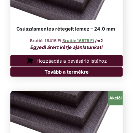
Csúszásmentes rétegelt lemez – 24,0 mm
Original price was: 18415 Ft.
Current price is: 16
18415
Ft
16575
Ft
/m2
Hozzáadás a bevásárlólistához
Tovább a termékre
Akció!