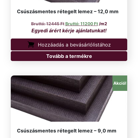
Csúszásmentes rétegelt lemez – 12,0 mm
Original price was: 12445 Ft.
Current price is: 11
12445
Ft
11200
Ft
/m2
Hozzáadás a bevásárlólistához
Tovább a termékre
Akció!
Csúszásmentes rétegelt lemez – 9,0 mm