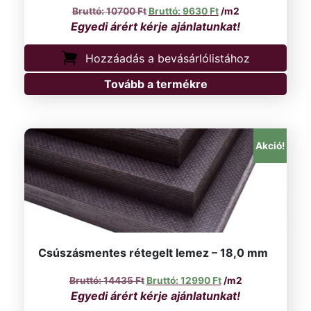
Original price was: 10700 Ft.
Current price is: 96
10700
Ft
9630
Ft
/m2
Hozzáadás a bevásárlólistához
Tovább a termékre
Akció!
Csúszásmentes rétegelt lemez – 18,0 mm
Original price was: 14435 Ft.
Current price is: 12
14435
Ft
12990
Ft
/m2