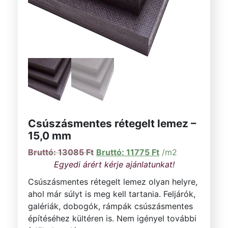
Csúszásmentes rétegelt lemez –
15,0 mm
Original price was: 13085 Ft.
Current price is: 1
13085
Ft
11775
Ft
/m2
Csúszásmentes rétegelt lemez olyan helyre,
ahol már súlyt is meg kell tartania. Feljárók,
galériák, dobogók, rámpák csúszásmentes
építéséhez kültéren is. Nem igényel további