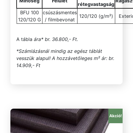
Minőség
Felület
Ragasz
rétegvastagság
BFU 100
csúszásmentes
120/120 (g/m²)
Exteri
120/120 G
/ filmbevonat
A tábla
ára* br. 36.800,- Ft.
*Számlázásnál mindig az egész táblát
vesszük alapul! A hozzávetőleges m² ár: br.
14.909,- Ft
Akció!