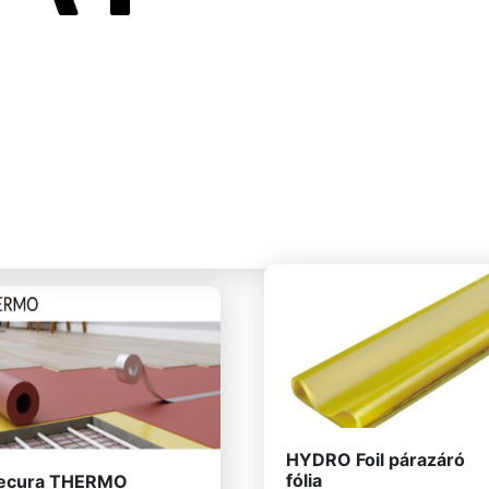
HYDRO Foil párazáró
fólia
ecura THERMO