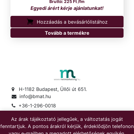
225
Ft
/fm
Hozzáadás a bevásárlólistához
Tovább a termékre
H-1182 Budapest, Üllői út 651.
info@bmat.hu
+36-1-296-0018
+36-30-622-1719
Az árak tájékoztató jellegűek, a változtatás jogát
Hétfő-péntek: 8-17
fenntartjuk. A pontos árakról kérjük, érdeklődjön telefonon
Szombat: 8-12
vagy e-mailben a megadott elérhetőségek egyikén.