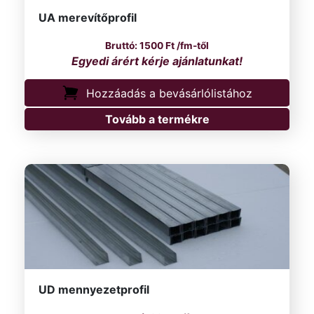
UA merevítőprofil
1500
Ft
/fm-től
Hozzáadás a bevásárlólistához
Tovább a termékre
UD mennyezetprofil