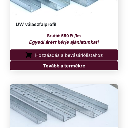
UW válaszfalprofil
550
Ft
/fm
Hozzáadás a bevásárlólistához
Tovább a termékre