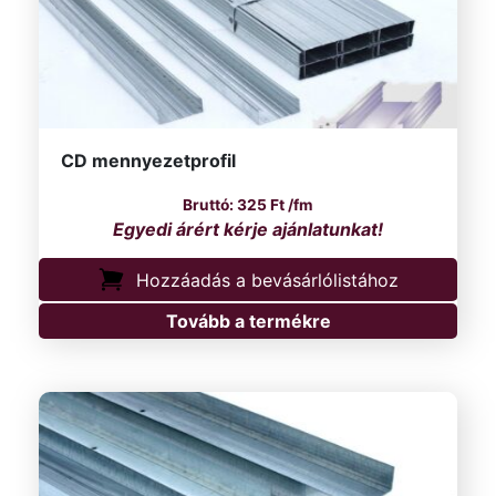
CD mennyezetprofil
325
Ft
/fm
Hozzáadás a bevásárlólistához
Tovább a termékre