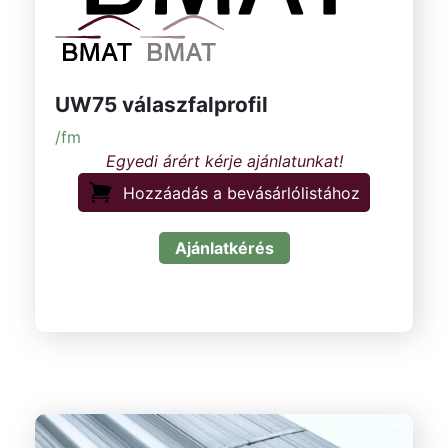
UW75 válaszfalprofil
/fm
Hozzáadás a bevásárlólistához
Ajánlatkérés