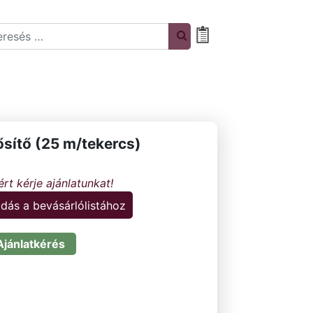
rch
Bevásárlólista
sítő (25 m/tekercs)
dás a bevásárlólistához
Ajánlatkérés