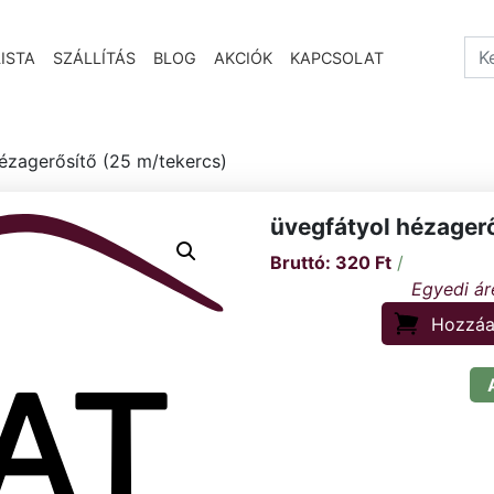
Sea
ISTA
SZÁLLÍTÁS
BLOG
AKCIÓK
KAPCSOLAT
ézagerősítő (25 m/tekercs)
üvegfátyol hézagerő
320
Ft
/
Hozzáa