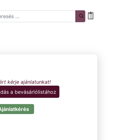
rch
Bevásárlólista
dás a bevásárlólistához
Ajánlatkérés