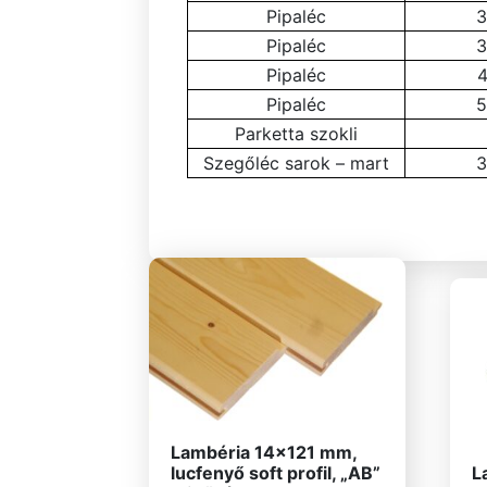
Pipaléc
3
Pipaléc
3
Pipaléc
4
Pipaléc
5
Parketta szokli
Szegőléc sarok – mart
3
Lambéria 14×121 mm,
lucfenyő soft profil, „AB”
L