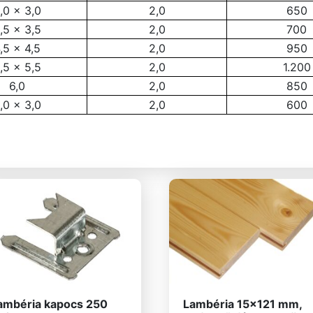
,0 x 3,0
2,0
650
,5 x 3,5
2,0
700
,5 x 4,5
2,0
950
,5 x 5,5
2,0
1.200
6,0
2,0
850
,0 x 3,0
2,0
600
ambéria kapocs 250
Lambéria 15×121 mm,