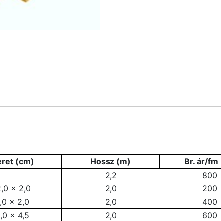
ret (cm)
Hossz (m)
Br. ár/fm 
2,2
800
,0 x 2,0
2,0
200
,0 x 2,0
2,0
400
,0 x 4,5
2,0
600