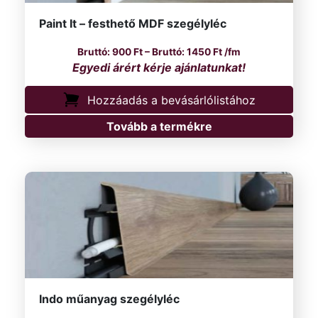
Paint It – festhető MDF szegélyléc
Ártartomány: 900 Ft
900
Ft
–
1450
Ft
/fm
Hozzáadás a bevásárlólistához
Tovább a termékre
Indo műanyag szegélyléc