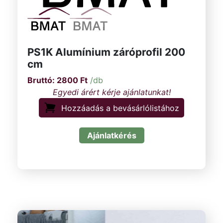
PS1K Alumínium záróprofil 200
cm
2800
Ft
/db
Hozzáadás a bevásárlólistához
Ajánlatkérés