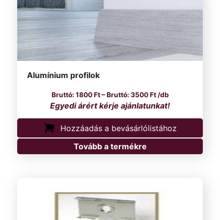
Alumínium profilok
Ártartomány: 1800 F
1800
Ft
–
3500
Ft
/db
Hozzáadás a bevásárlólistához
Tovább a termékre