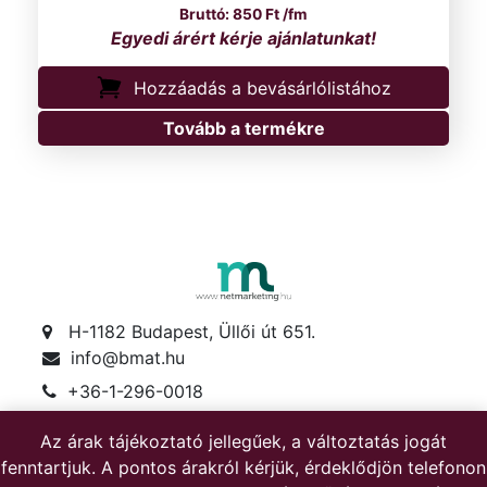
850
Ft
/fm
Hozzáadás a bevásárlólistához
Tovább a termékre
H-1182 Budapest, Üllői út 651.
info@bmat.hu
+36-1-296-0018
+36-30-622-1719
Az árak tájékoztató jellegűek, a változtatás jogát
Hétfő-péntek: 8-17
fenntartjuk. A pontos árakról kérjük, érdeklődjön telefonon
Szombat: 8-12