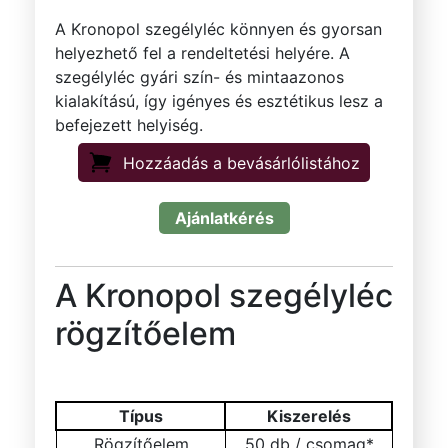
A Kronopol szegélyléc könnyen és gyorsan
helyezhető fel a rendeltetési helyére. A
szegélyléc gyári szín- és mintaazonos
kialakítású, így igényes és esztétikus lesz a
befejezett helyiség.
Hozzáadás a bevásárlólistához
Ajánlatkérés
A Kronopol szegélyléc
rögzítőelem
Típus
Kiszerelés
Rögzítőelem
50 db / csomag*