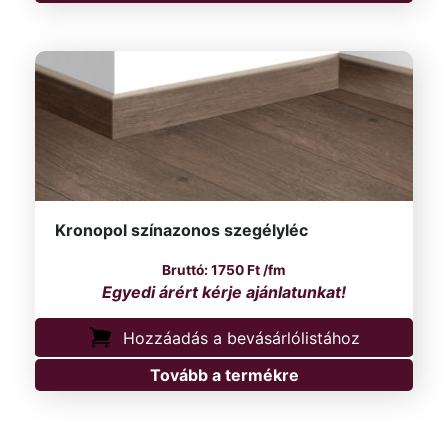
Kronopol színazonos szegélyléc
1750
Ft
/fm
Hozzáadás a bevásárlólistához
Tovább a termékre