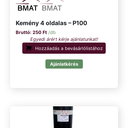
Kemény 4 oldalas – P100
250
Ft
/db
Hozzáadás a bevásárlólistához
Ajánlatkérés