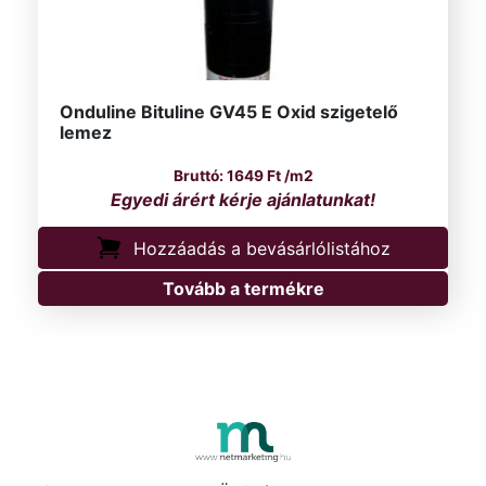
Onduline Bituline GV45 E Oxid szigetelő
lemez
1649
Ft
/m2
Hozzáadás a bevásárlólistához
Tovább a termékre