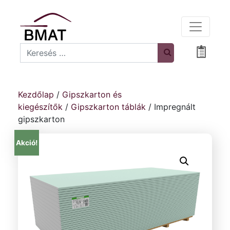
Search
Bevásá
Kezdőlap
/
Gipszkarton és
kiegészítők
/
Gipszkarton táblák
/ Impregnált
gipszkarton
Akció!