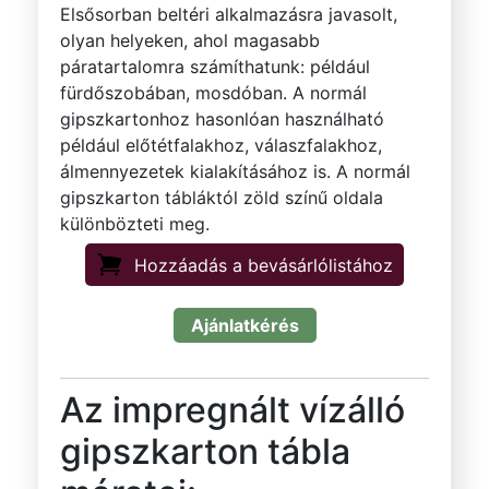
Elsősorban beltéri alkalmazásra javasolt,
olyan helyeken, ahol magasabb
páratartalomra számíthatunk: például
fürdőszobában, mosdóban. A normál
gipszkartonhoz hasonlóan használható
például előtétfalakhoz, válaszfalakhoz,
álmennyezetek kialakításához is. A normál
gipszkarton tábláktól zöld színű oldala
különbözteti meg.
Hozzáadás a bevásárlólistához
Ajánlatkérés
Az impregnált vízálló
gipszkarton tábla