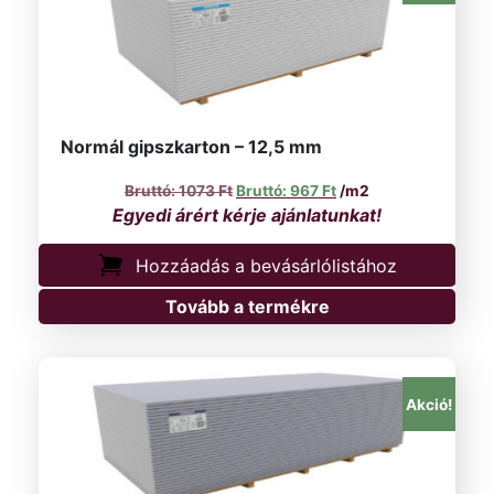
Normál gipszkarton – 12,5 mm
Original price was: 1073 Ft.
Current price is: 967 
1073
Ft
967
Ft
/m2
Hozzáadás a bevásárlólistához
Tovább a termékre
Akció!