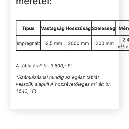
méretei:
Típus
Vastagság
Hosszúság
Szélesség
Mér
2,
Impregnált
12,5 mm
2000 mm
1200 mm
2
m
/tá
A tábla
ára* br. 3.690,- Ft.
*Számlázásnál mindig az egész táblát
vesszük alapul! A hozzávetőleges m² ár: br.
1.540,- Ft