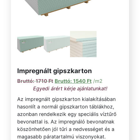
Impregnált gipszkarton
Original price was: 1710 Ft.
Current price is: 154
1710
Ft
1540
Ft
/m2
Az impregnált gipszkarton kialakításában
hasonlít a normál gipszkarton táblákhoz,
azonban rendelkezik egy speciális víztűrő
bevonattal is. Az impregnáló bevonatnak
köszönhetően jól tűri a nedvességet és a
magasabb páratartalmú viszonyokat.