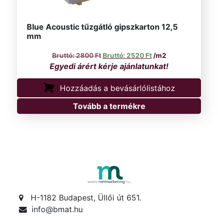
Blue Acoustic tűzgátló gipszkarton 12,5
mm
Original price was: 2800 Ft.
Current price is: 252
2800
Ft
2520
Ft
/m2
Hozzáadás a bevásárlólistához
Tovább a termékre
H-1182 Budapest, Üllői út 651.
info@bmat.hu