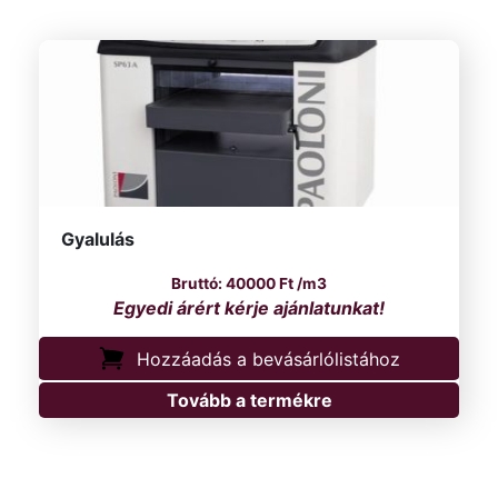
Gyalulás
40000
Ft
/m3
Hozzáadás a bevásárlólistához
Tovább a termékre