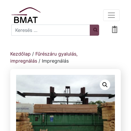
Search
Bevásá
Kezdőlap
/
Fűrészáru gyalulás,
impregnálás
/ Impregnálás