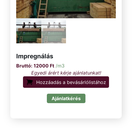
Impregnálás
12000
Ft
/m3
Hozzáadás a bevásárlólistához
Ajánlatkérés