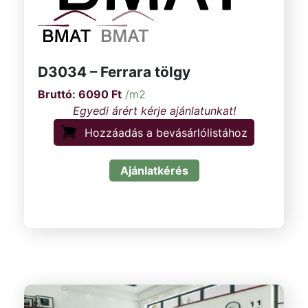
D3034 – Ferrara tölgy
6090
Ft
/m2
Hozzáadás a bevásárlólistához
Ajánlatkérés