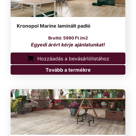
Kronopol Marine laminált padló
5990
Ft
/m2
Hozzáadás a bevásárlólistához
Tovább a termékre