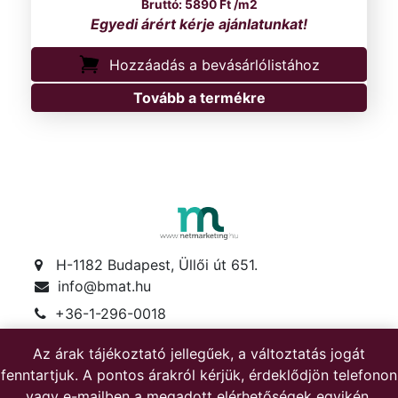
5890
Ft
/m2
Hozzáadás a bevásárlólistához
Tovább a termékre
H-1182 Budapest, Üllői út 651.
info@bmat.hu
+36-1-296-0018
+36-30-622-1719
Az árak tájékoztató jellegűek, a változtatás jogát
Hétfő-péntek: 8-17
fenntartjuk. A pontos árakról kérjük, érdeklődjön telefonon
Szombat: 8-12
vagy e-mailben a megadott elérhetőségek egyikén.