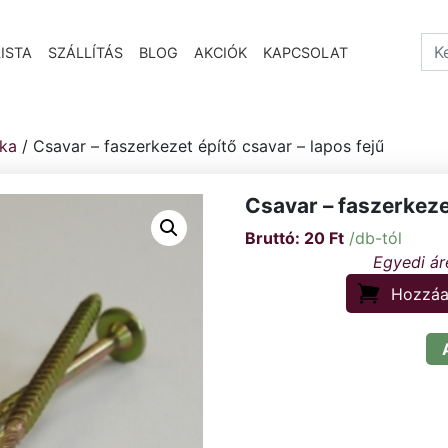
Sea
ISTA
SZÁLLÍTÁS
BLOG
AKCIÓK
KAPCSOLAT
ika
/ Csavar – faszerkezet építő csavar – lapos fejű
Csavar – faszerkezet
20
Ft
/db-tól
Hozzáa