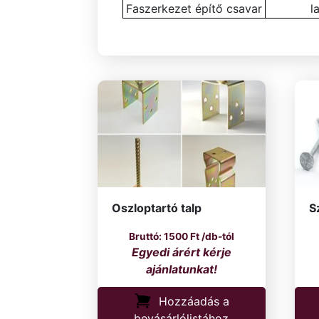
Faszerkezet építő csavar
l
Oszloptartó talp
S
1500
Ft
/db-tól
Hozzáadás a
bevásárlólistához