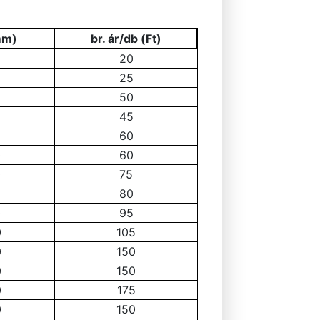
mm)
br. ár/db (Ft)
20
25
50
45
0
60
0
60
0
75
0
80
0
95
0
105
0
150
0
150
0
175
0
150