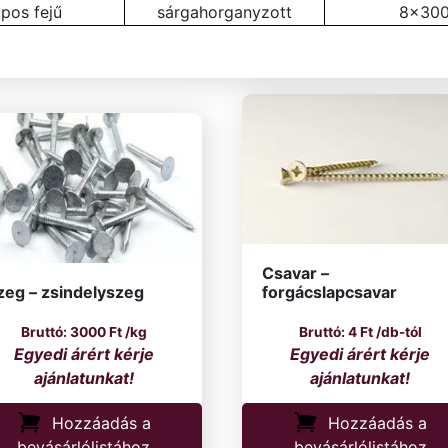
apos fejű
sárgahorganyzott
8×30
Csavar –
zeg – zsindelyszeg
forgácslapcsavar
3000
Ft
/kg
4
Ft
/db-tól
Hozzáadás a
Hozzáadás a
bevásárlólistához
bevásárlólistához