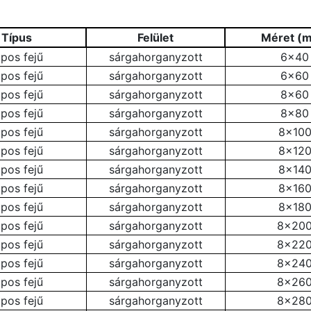
Típus
Felület
Méret (
apos fejű
sárgahorganyzott
6×40
apos fejű
sárgahorganyzott
6×60
apos fejű
sárgahorganyzott
8×60
apos fejű
sárgahorganyzott
8×80
apos fejű
sárgahorganyzott
8×10
apos fejű
sárgahorganyzott
8×12
apos fejű
sárgahorganyzott
8×14
apos fejű
sárgahorganyzott
8×16
apos fejű
sárgahorganyzott
8×18
apos fejű
sárgahorganyzott
8×20
apos fejű
sárgahorganyzott
8×22
apos fejű
sárgahorganyzott
8×24
apos fejű
sárgahorganyzott
8×26
apos fejű
sárgahorganyzott
8×28