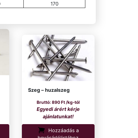
0
170
Szeg – huzalszeg
890
Ft
/kg-tól
Hozzáadás a
bevásárlólistához