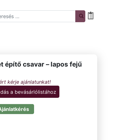
rch
Bevásárlólista
 építő csavar – lapos fejű
dás a bevásárlólistához
Ajánlatkérés