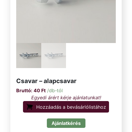
Csavar – alapcsavar
40
Ft
/db-tól
Hozzáadás a bevásárlólistához
Ajánlatkérés