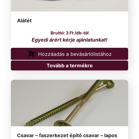
Alátét
3
Ft
/db-tól
Hozzáadás a bevásárlólistához
Tovább a termékre
Csavar – faszerkezet építő csavar – lapos