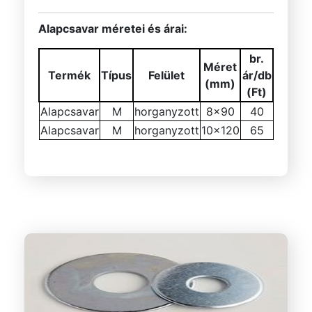
Alapcsavar méretei és árai:
br.
Méret
Termék
Típus
Felület
ár/db
(mm)
(Ft)
Alapcsavar
M
horganyzott
8×90
40
Alapcsavar
M
horganyzott
10×120
65