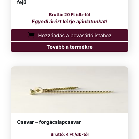
fejű
20
Ft
/db-tól
Hozzáadás a bevásárlólistához
Tovább a termékre
Csavar – forgácslapcsavar
4
Ft
/db-tól