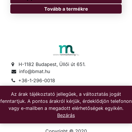
Tovább a termékre
H-1182 Budapest, Üllői út 651.
info@bmat.hu
+36-1-296-0018
+36-30-622-1719
Az árak tájékoztató jellegűek, a változtatás jogát
Hétfő-péntek: 8-17
fenntartjuk. A pontos árakról kérjük, érdeklődjön telefonon
Szombat: 8-12
vagy e-mailben a megadott elérhetőségek egyikén.
Bezárás
Copyright © 2020