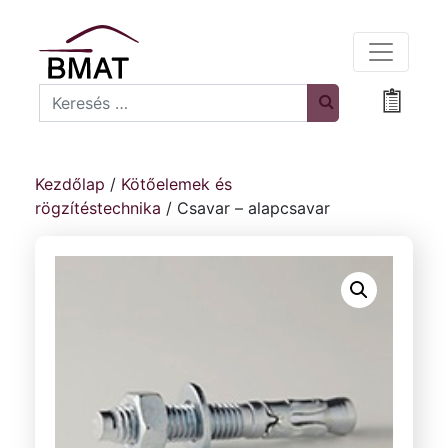
Search
Bevásá
Kezdőlap
/
Kötőelemek és
rögzítéstechnika
/ Csavar – alapcsavar