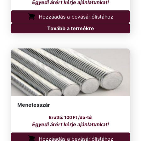
Hozzáadás a bevásárlólistához
Tovább a termékre
Menetesszár
100
Ft
/db-tól
Hozzáadás a bevásárlólistához