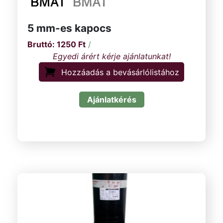
5 mm-es kapocs
1250
Ft
/
Hozzáadás a bevásárlólistához
Ajánlatkérés