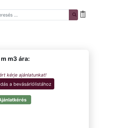
rch
Bevásárlólista
 m m3 ára:
dás a bevásárlólistához
Ajánlatkérés