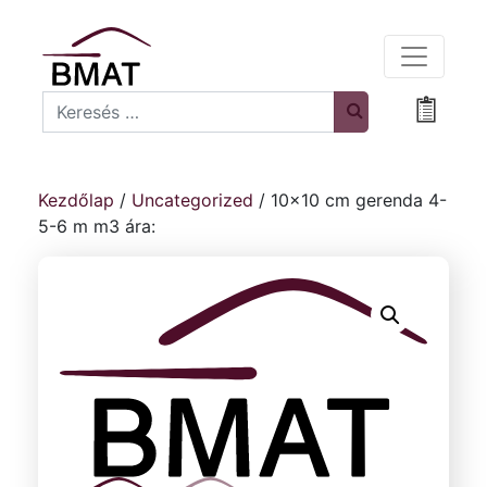
Search
Bevásá
Kezdőlap
/
Uncategorized
/ 10×10 cm gerenda 4-
5-6 m m3 ára: