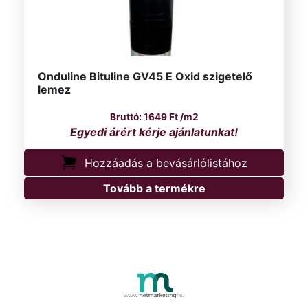
Onduline Bituline GV45 E Oxid szigetelő
lemez
1649
Ft
/m2
Hozzáadás a bevásárlólistához
Tovább a termékre