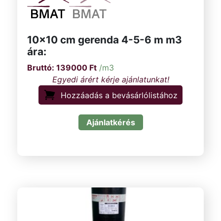
10×10 cm gerenda 4-5-6 m m3
ára:
139000
Ft
/m3
Hozzáadás a bevásárlólistához
Ajánlatkérés